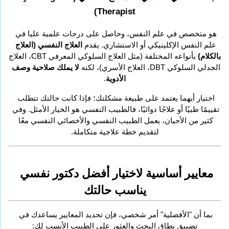
Therapist)
هو متخصص في علم النفس، وحاصل على درجات علمية عليا في 
علم النفس الإكلينيكي أو الاستشاري. يقدم 
العلاج النفسي (العلاج 
بالكلام)
 بأنواعه المختلفة (مثل العلاج السلوكي المعرفي CBT، العلاج 
الجدلي السلوكي DBT، العلاج الأسري)، لكنه 
لا يملك صلاحية وصف 
الأدوية
.
اختيار أيهما يعتمد على طبيعة مشكلتك؛ فإذا كانت حالتك تتطلب 
تقييمًا طبيًا أو علاجًا دوائيًا، فالطبيب النفسي هو الخيار الأمثل. وفي 
كثير من الأحيان، يعمل الطبيب النفسي والأخصائي النفسي معًا 
لتقديم خطة علاجية متكاملة.
معايير أساسية لاختيار أفضل دكتور نفسي 
يناسب حالتك
بما أن "الأفضلية" أمر شخصي، فإن تحديد المعايير يساعدك في 
تضييق نطاق البحث والعثور على الطبيب الأنسب لك: