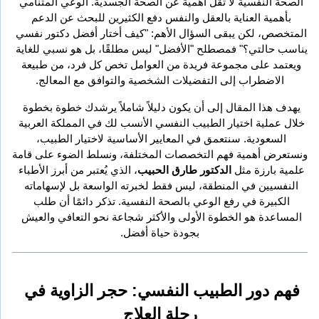
الصحة النفسية لا تقل أهمية عن الصحة الجسدية. الوعي المتنامي 
بأهمية العناية بالعقل والنفس دفع الكثيرين للبحث عن الدعم 
المتخصص، لكن يبقى السؤال الأهم: "كيف أختار أفضل دكتور نفسي 
يناسب حالتي؟" فمصطلح "الأفضل" ليس مطلقًا، بل هو نسبي للغاية 
ويعتمد على مجموعة فريدة من العوامل تخص كل فرد، من طبيعة 
الاضطراب إلى التفضيلات الشخصية والتوافق مع المعالج.
يهدف هذا المقال إلى أن يكون دليلاً شاملاً يرشدك خطوة بخطوة 
خلال عملية اختيار الطبيب النفسي الأنسب لك في المملكة العربية 
السعودية. سنتعمق في المعايير الأساسية لاختيار الطبيب، 
ونستعرض أهمية فهم التخصصات المختلفة، ونسلط الضوء على قامة 
علمية بارزة مثل 
الدكتور طارق الحبيب
، الذي يُعتبر من أبرز الأطباء 
النفسيين في المنطقة، ليس فقط لخبرته الواسعة بل لإسهاماته 
الكبيرة في رفع الوعي بالصحة النفسية. تذكر دائمًا أن طلب 
المساعدة هو الخطوة الأولى والأكثر شجاعة نحو التعافي والعيش 
بجودة حياة أفضل.
فهم دور الطبيب النفسي: حجر الزاوية في 
رحلة العلاج