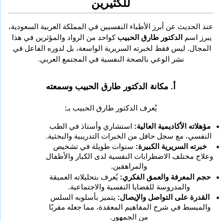
للكثيرين
عند الحديث عن أبرز الأطباء النفسيين في المملكة العربية السعودية، 
يبرز اسم 
الدكتور طارق الحبيب
 كواحد من الرواد والمؤثرين في هذا 
المجال. ليس فقط لخبرته السريرية الواسعة، بل لدوره الفاعل في 
نشر الوعي بالصحة النفسية في المجتمع العربي.
أ. مكانة الدكتور طارق الحبيب وسمعته
يُعرف الدكتور طارق الحبيب بـ:
مؤهلاته الأكاديمية العالية:
 استشاري وأستاذ في الطب 
النفسي، مع سجل حافل من الخبرات التدريبية والبحثية.
خبرته السريرية الكبيرة:
 سنوات طويلة في تشخيص 
وعلاج مختلف الاضطرابات النفسية لدى الكبار والأطفال 
والمراهقين.
حجم المعرفة والعمق الفكري:
 يُعرف بتحليلاته العميقة 
والمدروسة للقضايا النفسية والاجتماعية.
القدرة على التواصل والإيصال:
 يتميز بأسلوبه السلس 
والمبسط في شرح المفاهيم المعقدة، مما جعله مقربًا 
من الجمهور.