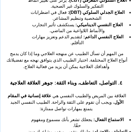
العلاج السلوكي المعرفي (CBT):
 يركز على تغيير أنماط 
التفكير والسلوك غير الصحية.
العلاج الجدلي السلوكي (DBT):
 فعال في اضطرابات 
الشخصية وتنظيم المشاعر.
العلاج النفسي الديناميكي:
 يستكشف تأثير التجارب 
والأنماط اللاواعية من الماضي.
العلاج النفسي الداعم:
 لتقديم الدعم وتعزيز مهارات 
التأقلم.
من المهم أن تسأل الطبيب عن منهجه العلاجي وما إذا كان يدمج 
أنواع العلاج المختلفة. اختيار الطبيب الذي يتوافق نهجه مع تفضيلاتك 
وأهدافك العلاجية يمكن أن يزيد من فعالية العلاج.
٤. التواصل، التعاطف، وبناء الثقة: جوهر العلاقة العلاجية
العلاقة بين المريض والطبيب النفسي هي 
علاقة إنسانية في المقام 
الأول
، ويجب أن تقوم على الثقة والراحة. الطبيب النفسي الجيد 
يتمتع بمهارات تواصل ممتازة:
الاستماع الفعال:
 يجعلك تشعر بأنك مسموع ومفهوم 
حقًا.
التعاطف والاحترام:
 يعاملك بتقدير، ويفهم مشاعرك دون 